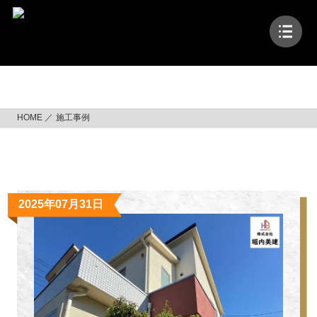
コ
ン
テ
ン
ツ
施工事例
へ
ス
HOME
施工事例
キ
ッ
プ
2025年07月31日