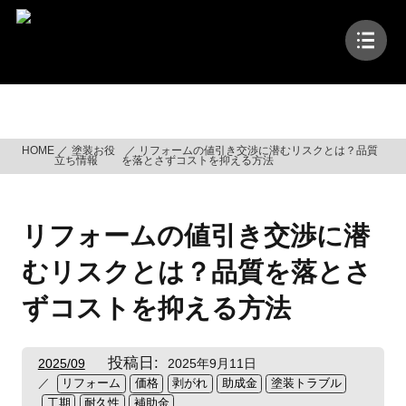
コ
ン
テ
ン
ツ
塗装お役立ち情報
へ
ス
HOME
塗装お役
リフォームの値引き交渉に潜むリスクとは？品質
キ
立ち情報
を落とさずコストを抑える方法
ッ
プ
リフォームの値引き交渉に潜
むリスクとは？品質を落とさ
ずコストを抑える方法
投稿日:
2025/09
2025年9月11日
リフォーム
価格
剥がれ
助成金
塗装トラブル
工期
耐久性
補助金