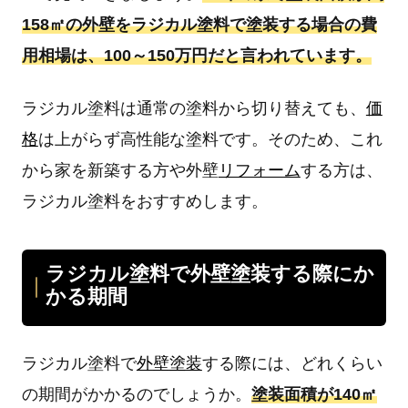
158㎡の外壁をラジカル塗料で塗装する場合の費
用相場は、100～150万円だと言われています。
ラジカル塗料は通常の塗料から切り替えても、
価
格
は上がらず高性能な塗料です。そのため、これ
から家を新築する方や外壁
リフォーム
する方は、
ラジカル塗料をおすすめします。
ラジカル塗料で外壁塗装する際にか
かる期間
ラジカル塗料で
外壁塗装
する際には、どれくらい
の期間がかかるのでしょうか。
塗装面積が140㎡