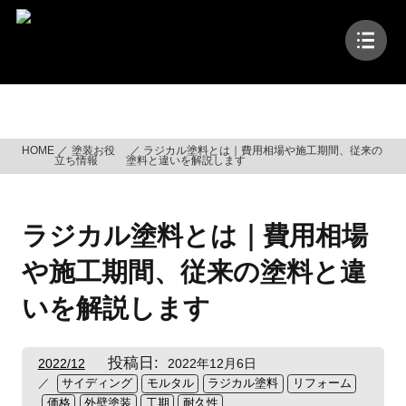
コ
ン
テ
ン
ツ
塗装お役立ち情報
へ
ス
HOME
塗装お役
ラジカル塗料とは｜費用相場や施工期間、従来の
キ
立ち情報
塗料と違いを解説します
ッ
プ
ラジカル塗料とは｜費用相場
や施工期間、従来の塗料と違
いを解説します
投稿日:
2022/12
2022年12月6日
サイディング
モルタル
ラジカル塗料
リフォーム
価格
外壁塗装
工期
耐久性