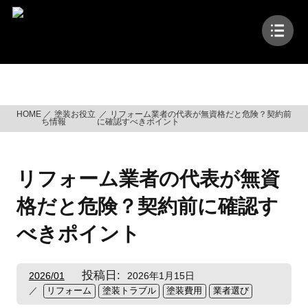
コ
ン
テ
ン
ツ
塗装お役立ち情報
へ
ス
HOME
塗装お役立
リフォーム業者の代表が無資格だと危険？契約前
キ
ち情報
に確認すべきポイント
ッ
プ
リフォーム業者の代表が無資
格だと危険？契約前に確認す
べきポイント
投稿日:
2026/01
2026年1月15日
リフォーム
塗装トラブル
塗装費用
業者選び