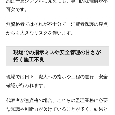
約は⼀⾒シンプルに⾒えても、専⾨的な理解が不
可⽋です。
無資格者ではそれが不⼗分で、消費者保護の観点
からも⼤きなリスクを伴います。
現場での指⽰ミスや安全管理の⽢さが
招く施⼯不良
現場では⽇々、職⼈への指⽰や⼯程の進⾏、安全
確認が⾏われます。
代表者が無資格の場合、これらの監理業務に必要
な知識や判断⼒が⽋けていることが多く、結果と