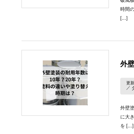
破風
時間
[…]
外
更新
外壁
に大
を […]