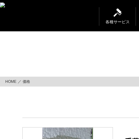
コ
ン
テ
ン
各種サービス
ツ
へ
ス
キ
ッ
プ
HOME
価格