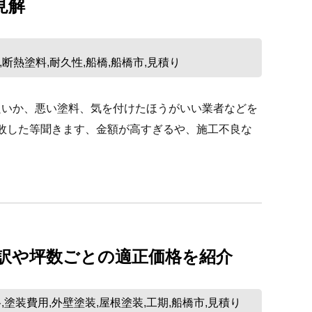
見解
断熱塗料
耐久性
船橋
船橋市
見積り
,
,
,
,
,
良いか、悪い塗料、気を付けたほうがいい業者などを
失敗した等聞きます、金額が高すぎるや、施工不良な
訳や坪数ごとの適正価格を紹介
格
塗装費用
外壁塗装
屋根塗装
工期
船橋市
見積り
,
,
,
,
,
,