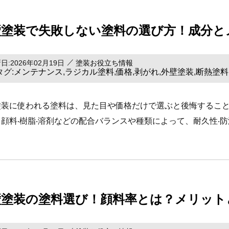
壁塗装で失敗しない塗料の選び⽅！成分と
日:2026年02月19日
塗装お役立ち情報
タグ:
メンテナンス
ラジカル塗料
価格
剥がれ
外壁塗装
断熱塗料
,
,
,
,
,
塗装に使われる塗料は、⾒た⽬や価格だけで選ぶと後悔するこ
顔料‧樹脂‧溶剤などの配合バランスや種類によって、耐久性‧防汚
壁塗装の塗料選び！顔料率とは？メリット