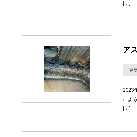
[…]
ア
更新
20
によ
[…]