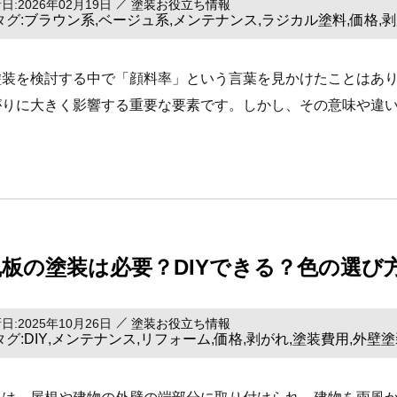
日:2026年02月19日
塗装お役立ち情報
タグ:
ブラウン系
ベージュ系
メンテナンス
ラジカル塗料
価格
剥
,
,
,
,
,
塗装を検討する中で「顔料率」という言葉を見かけたことはあり
がりに大きく影響する重要な要素です。しかし、その意味や違い
風板の塗装は必要？DIYできる？色の選び
日:2025年10月26日
塗装お役立ち情報
タグ:
メンテナンス
リフォーム
価格
剥がれ
塗装費用
外壁塗
DIY
,
,
,
,
,
,