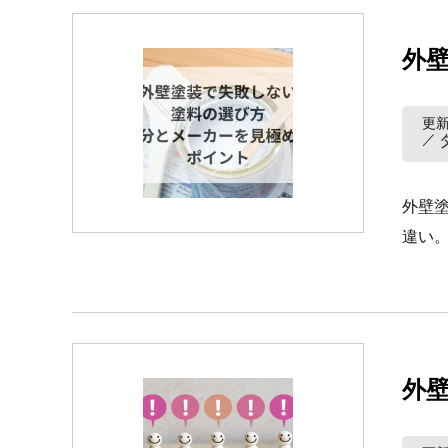
外
更新
外壁
違い。
外