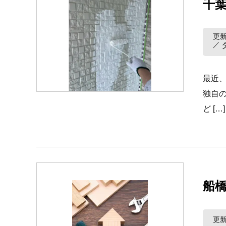
千
更新
最近
独自
ど […]
船
更新