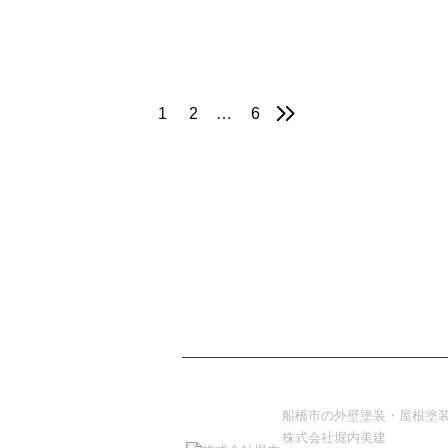
1
2
…
6
ホーム
ご依頼の流れ
施工事例
外壁塗装の基本
料金案内
船橋市の外壁塗装・屋根塗
株式会社堀内美建