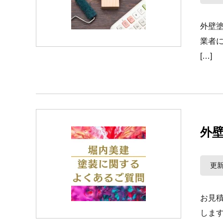
外壁
業者
[…]
外
更新
お見
しま