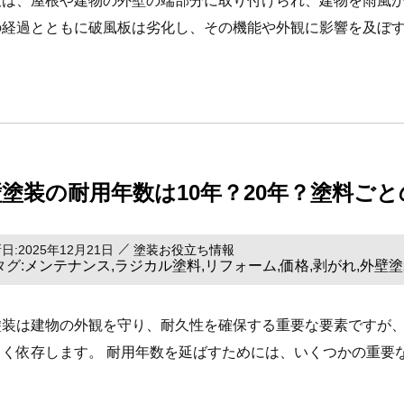
板は、屋根や建物の外壁の端部分に取り付けられ、建物を雨風か
の経過とともに破風板は劣化し、その機能や外観に影響を及ぼす
壁塗装の耐用年数は10年？20年？塗料ご
日:2025年12月21日
塗装お役立ち情報
タグ:
メンテナンス
ラジカル塗料
リフォーム
価格
剥がれ
外壁塗
,
,
,
,
,
塗装は建物の外観を守り、耐久性を確保する重要な要素ですが
きく依存します。 耐用年数を延ばすためには、いくつかの重要