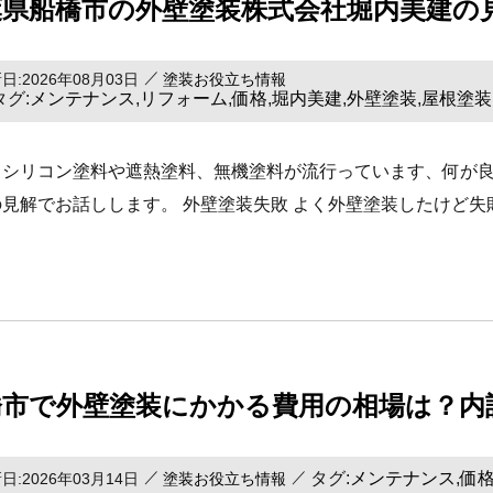
葉県船橋市の外壁塗装株式会社堀内美建の
日:2026年08月03日
塗装お役立ち情報
タグ:
メンテナンス
リフォーム
価格
堀内美建
外壁塗装
屋根塗装
,
,
,
,
,
、シリコン塗料や遮熱塗料、無機塗料が流行っています、何が
の見解でお話しします。 外壁塗装失敗 よく外壁塗装したけど
橋市で外壁塗装にかかる費用の相場は？内
タグ:
メンテナンス
価
,
日:2026年03月14日
塗装お役立ち情報