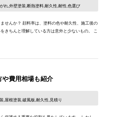
がれ
外壁塗装
断熱塗料
耐久性
耐性
色選び
,
,
,
,
,
ませんか？ 顔料率は、塗料の色や耐久性、施工後の
をきちんと理解している方は意外と少ないもの。 こ
方や費用相場も紹介
装
屋根塗装
破風板
耐久性
見積り
,
,
,
,