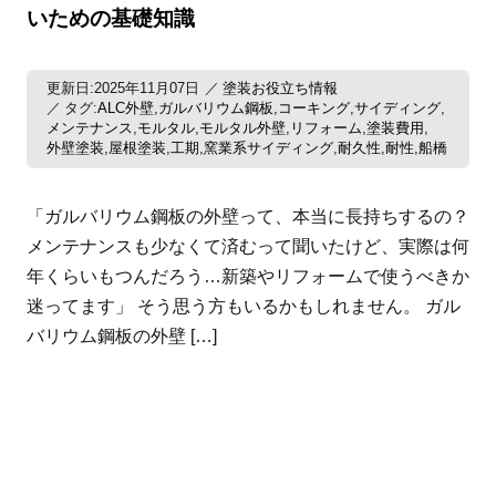
いための基礎知識
更新日:2025年11月07日
塗装お役立ち情報
タグ:
ALC外壁
ガルバリウム鋼板
コーキング
サイディング
,
,
,
,
メンテナンス
モルタル
モルタル外壁
リフォーム
塗装費用
,
,
,
,
,
外壁塗装
屋根塗装
工期
窯業系サイディング
耐久性
耐性
船橋
,
,
,
,
,
,
「ガルバリウム鋼板の外壁って、本当に長持ちするの？
メンテナンスも少なくて済むって聞いたけど、実際は何
年くらいもつんだろう…新築やリフォームで使うべきか
迷ってます」 そう思う方もいるかもしれません。 ガル
バリウム鋼板の外壁 […]