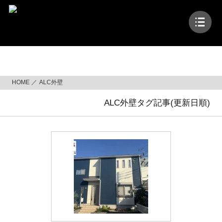
コ
ン
テ
ン
ツ
ALC外壁
へ
ス
HOME
ALC外壁
キ
ッ
ALC外壁タグ記事(更新日順)
プ