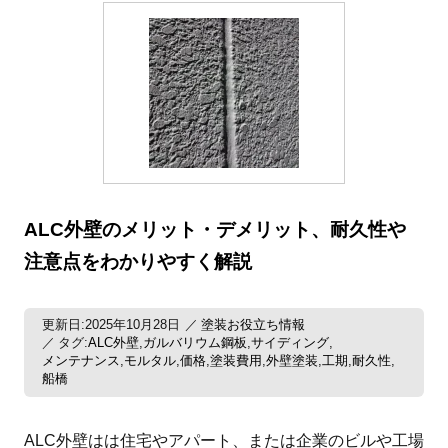
ALC外壁のメリット・デメリット、耐久性や
注意点をわかりやすく解説
更新日:2025年10月28日
塗装お役立ち情報
タグ:
ALC外壁
ガルバリウム鋼板
サイディング
,
,
,
メンテナンス
モルタル
価格
塗装費用
外壁塗装
工期
耐久性
,
,
,
,
,
,
,
船橋
ALC外壁はは住宅やアパート、または企業のビルや工場